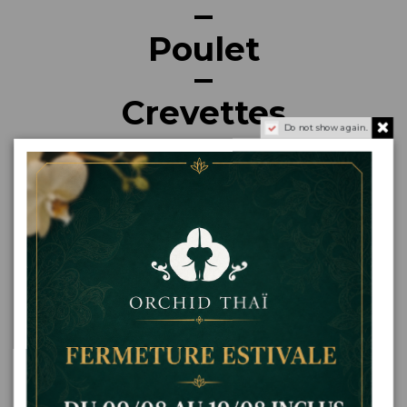
Poulet
Crevettes
Do not show again.
Fruits de Mer
Végétarien
Canard
Soupes