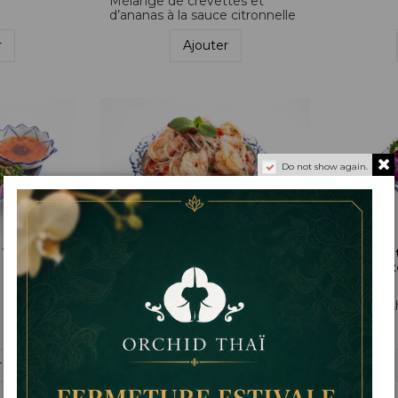
Mélange de crevettes et
d’ananas à la sauce citronnelle
r
Ajouter
Do not show again.
14,00 €
15,80 €
Salade de
Salade 
vermicelles aux
crevett
crevettes
e12
e13
Salade t
Salade de vermicelles aux
crevettes
r
Ajouter