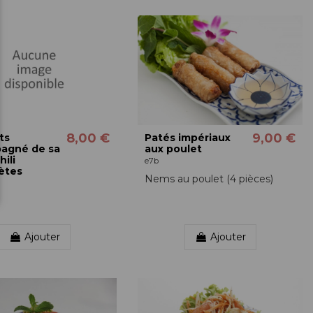
8,00 €
9,00 €
ts
Patés impériaux
agné de sa
aux poulet
ili
e7b
ètes
Nems au poulet (4 pièces)
Ajouter
Ajouter