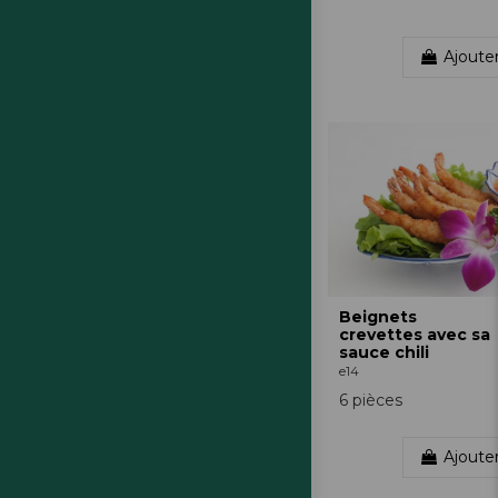
Ajoute
Beignets
crevettes avec sa
sauce chili
e14
6 pièces
Ajoute