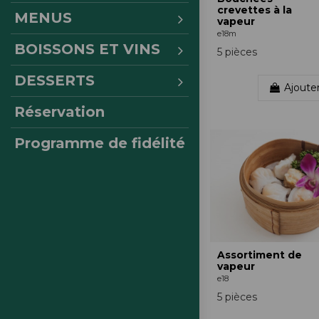
crevettes à la
MENUS
vapeur
e18m
BOISSONS ET VINS
5 pièces
DESSERTS
Ajoute
Réservation
Programme de fidélité
Assortiment de
vapeur
e18
5 pièces