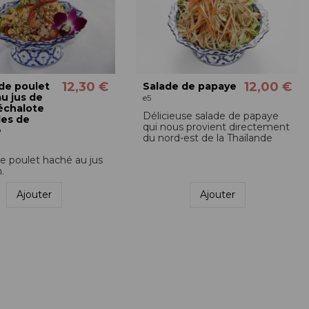
12,30 €
12,00 €
de poulet
Salade de papaye
u jus de
e5
 échalote
Délicieuse salade de papaye
les de
qui nous provient directement
e
du nord-est de la Thaïlande
e poulet haché au jus
.
Ajouter
Ajouter