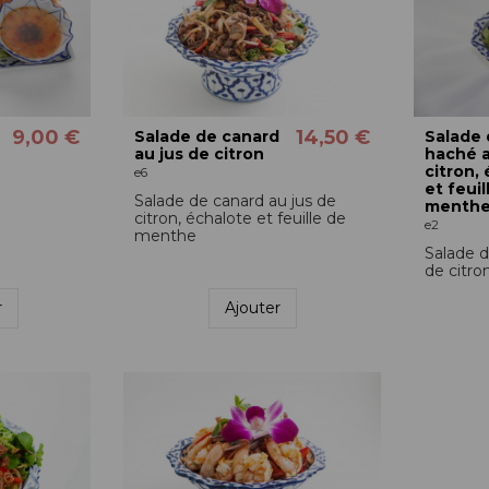
9,00 €
14,50 €
Salade de canard
Salade 
au jus de citron
haché a
citron,
e6
et feuil
Salade de canard au jus de
menth
citron, échalote et feuille de
e2
menthe
Salade d
de citron
r
Ajouter