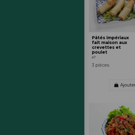
Pâtés impériaux
fait maison aux
crevettes et
poulet
e7
3 pièces
Ajoute