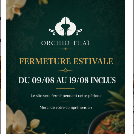
it
ont acheté ce produit ont également acheté...
29,00 €
9,00 €
Salade thai aux
Pâtés i
crevettes
aux lé
e12
e16
Salade thai aux crevettes
3 pièces