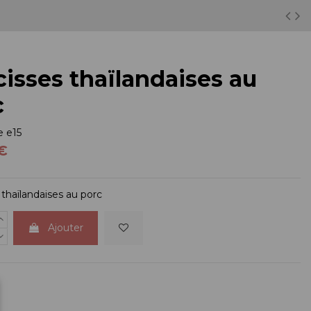
isses thaïlandaises au
c
e
e15
€
 thaïlandaises au porc
Ajouter