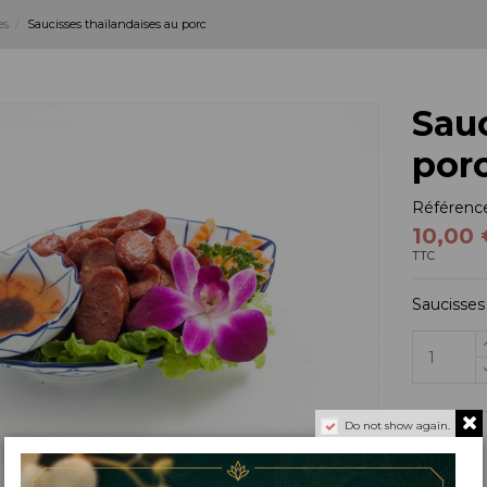
es
Saucisses thaïlandaises au porc
Sauc
por
Référenc
10,00 
TTC
Saucisses
Do not show again.