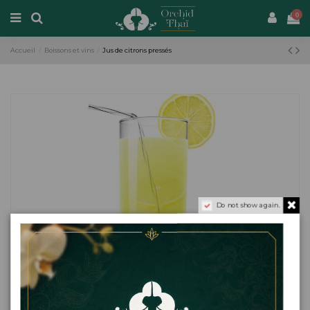
0
Accueil
Boissons et vins
Jus de citrons pressés
Do not show again.