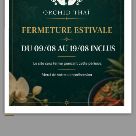
Jus de citrons pressés
Référence
bo5 citrons
5,00 €
TTC
Ajouter
Détails du produit