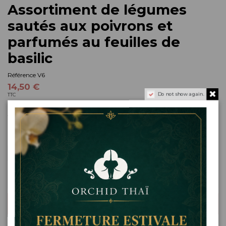
Assortiment de légumes
sautés aux poivrons et
parfumés au feuilles de
basilic
Référence
V6
14,50 €
Do not show again.
TTC
Assortiment de légumes sautés aux poivrons et parfumés au feuilles de
basilic
goût
Ajouter