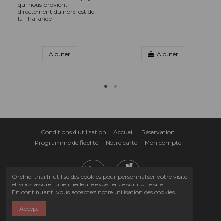
qui nous provient
directement du nord-est de
la Thaïlande
Ajouter
Ajouter
Conditions d'utilisation
Accueil
Réservation
Programme de fidélité
Notre carte
Mon compte
Orchid-thai.fr utilise des cookies pour personnaliser votre visite
et vous assurer une meilleure expérience sur notre site.
En continuant, vous acceptez notre utilisation des cookies.
Accept
Copyright © 2022 Orchid-thai.fr