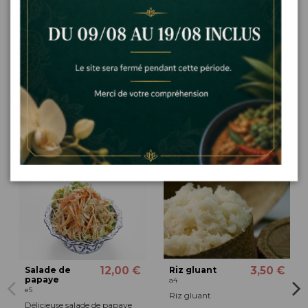
Détails du produit
Les clients qui ont acheté ce produit ont
également acheté...
12,00 €
3,50 €
Salade de
Riz gluant
papaye
a4
e5
Riz gluant
Délicieuse salade de papaye