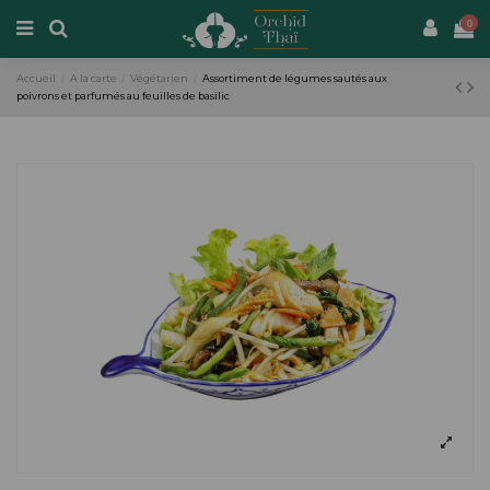
0
Accueil
A la carte
Végétarien
Assortiment de légumes sautés aux
poivrons et parfumés au feuilles de basilic