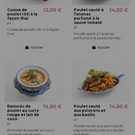
12,00 €
14,80 €
Cuisse de
Poulet sauté à
poulet rôti à la
l’ananas
façon thai
parfumé à la
sauce tomate
p4
p3
Cuisse de poulet rôti à la façon
thai
Poulet sauté à l’ananas
parfumé à la sauce tomate
Ajouter
Ajouter
14,80 €
14,80 €
Emincés de
Poulet sauté
poulet au curry
aux poivrons et
rouge et lait de
aux basilic
coco
p2
p1
Poulet sauté aux poivrons et
Emincés de poulet au curry
oignons parfumés aux feuille
rouge et lait de coco
de basilic