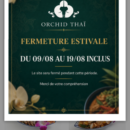
14,80 €
13,00 €
Poulet au
Brochettes de
gingembre
poulet grillées à
la sauce saté
p7
p5
Poulet au gingembre
Brochettes de poulet grillées à
la sauce saté
Ajouter
Ajouter