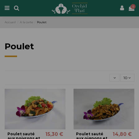
0
Accueil
A la carte
Poulet
Poulet
10
15,30 €
14,80 €
Poulet sauté
Poulet sauté
aux poivrons et
aux oignons et