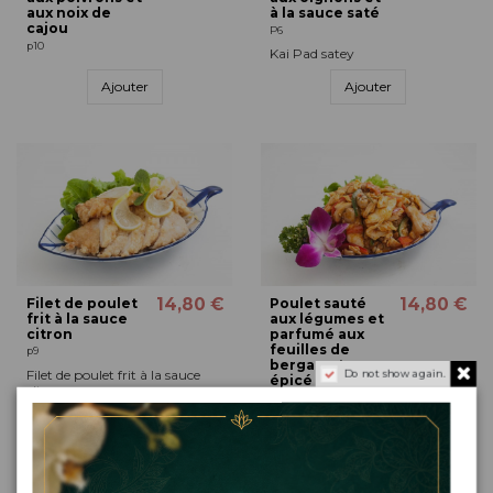
aux noix de
à la sauce saté
cajou
P6
p10
Kai Pad satey
Ajouter
Ajouter
14,80 €
14,80 €
Filet de poulet
Poulet sauté
frit à la sauce
aux légumes et
citron
parfumé aux
feuilles de
p9
bergamote
Filet de poulet frit à la sauce
Do not show again.
épicé
citron
p8
Sauté de poulet et légumes au
lait de coco
Ajouter
Ajouter