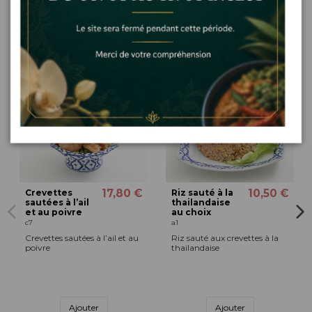
Détails du produit
Les clients qui ont acheté ce produit ont
également acheté...
17,80 €
10,50 €
Crevettes
Riz sauté à la
sautées à l’ail
thailandaise
et au poivre
au choix
c7
a1
Crevettes sautées à l’ail et au
Riz sauté aux crevettes à la
poivre
thailandaise
Ajouter
Ajouter