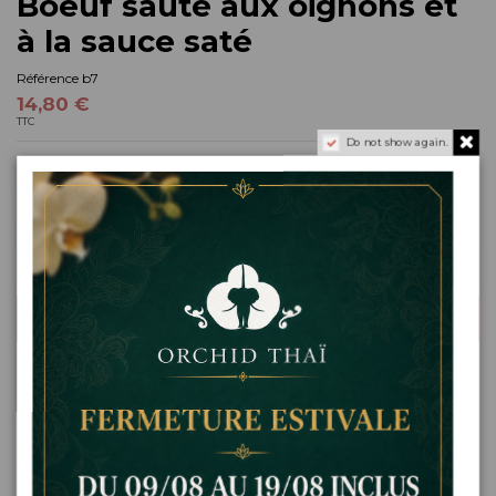
Boeuf sauté aux oignons et
à la sauce saté
Référence
b7
14,80 €
TTC
Do not show again.
goût
Ajouter