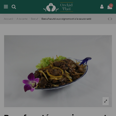
0
Accueil
A la carte
Boeuf
Boeuf sauté aux oignons et à la sauce saté