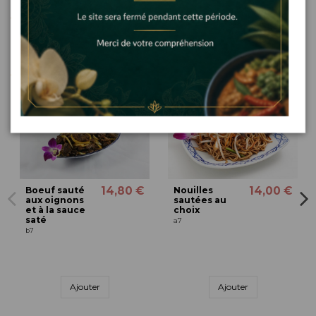
Détails du produit
Les clients qui ont acheté ce produit ont
également acheté...
14,80 €
14,00 €
Boeuf sauté
Nouilles
aux oignons
sautées au
et à la sauce
choix
saté
a7
b7
Ajouter
Ajouter