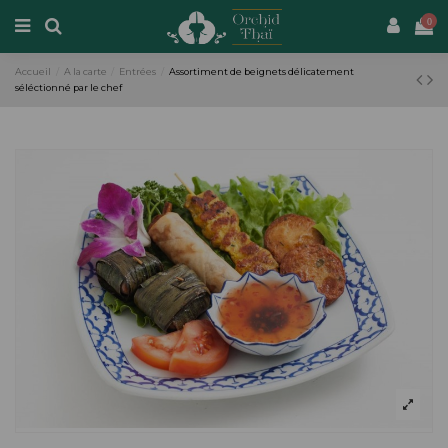
0
Accueil
A la carte
Entrées
Assortiment de beignets délicatement
séléctionné par le chef