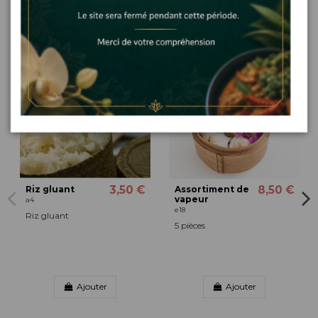
Détails du produit
Les clients qui ont acheté ce produit ont
également acheté...
3,50 €
8,50 €
Riz gluant
Assortiment de
vapeur
a4
e18
Riz gluant
5 pièces
Ajouter
Ajouter