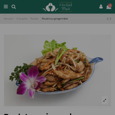
0
Accueil
A la carte
Poulet
Poulet au gingembre