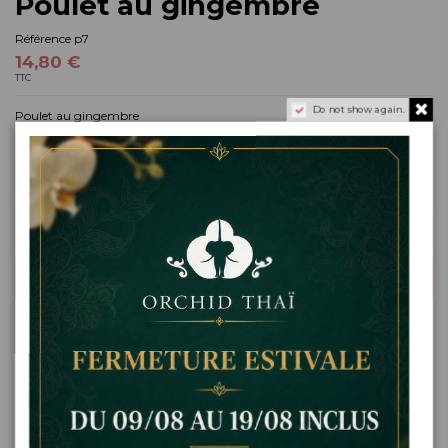
Poulet au gingembre
Référence
p7
14,80 €
TTC
Do not show again.
Poulet au gingembre
goût
Ajouter